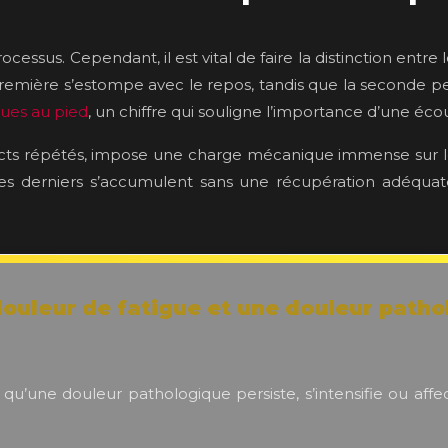
ocessus. Cependant, il est vital de faire la distinction entr
remière s’estompe avec le repos, tandis que la seconde pers
ques au pied
, un chiffre qui souligne l’importance d’une éco
 impacts répétés, impose une charge mécanique immense sur
ces derniers s’accumulent sans une récupération adéquat
douleur de fatigue et une douleur pathol
s qu’une douleur pathologique persiste, s’intensifie ou aff