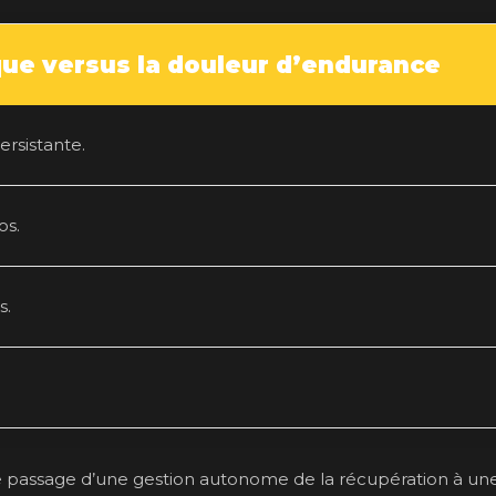
que versus la douleur d’endurance
rsistante.
os.
s.
e passage d’une gestion autonome de la récupération à un