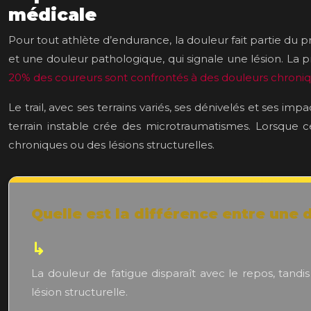
médicale
Pour tout athlète d’endurance, la douleur fait partie du pr
et une douleur pathologique, qui signale une lésion. La p
20% des coureurs sont confrontés à des douleurs chroni
Le trail, avec ses terrains variés, ses dénivelés et ses
terrain instable crée des microtraumatismes. Lorsque 
chroniques ou des lésions structurelles.
Quelle est la différence entre une 
La douleur de fatigue disparaît avec le repos, tandi
lésion structurelle.