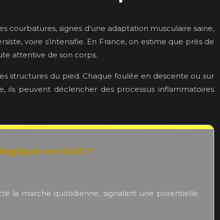
e les courbatures, signes d’une adaptation musculaire saine,
iste, voire s’intensifie. En France, on estime que près de
ute attentive de son corps.
 les structures du pied. Chaque foulée en descente ou sur
e, ils peuvent déclencher des processus inflammatoires
ogique en trail ?
ecte la marche quotidienne, signalant une potentielle