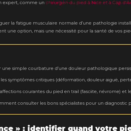
d’un expert, comme un
chirurgien du pied à Nice et à Cap d’Ai
guer la fatigue musculaire normale d’une pathologie install
nt une option, mais une nécessité pour la santé de vos pie
r une simple courbature d’une douleur pathologique persis
es symptômes critiques (déformation, douleur aiguë, perte 
ections courantes du pied en trail (fasciite, névrome) et le
ment consulter les bons spécialistes pour un diagnostic pré
nce » : identifier quand votre p