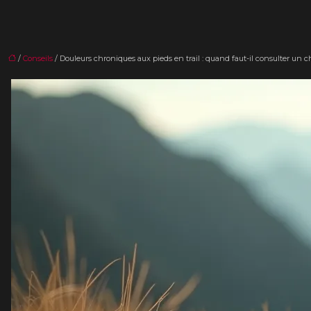
/
Conseils
/ Douleurs chroniques aux pieds en trail : quand faut-il consulter un ch